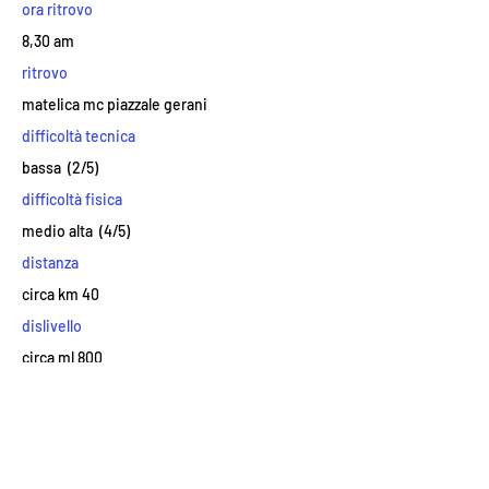
ora ritrovo
8,30 am
ritrovo
matelica mc piazzale gerani
difficoltà tecnica
bassa (2/5)
difficoltà fisica
medio alta (4/5)
distanza
circa km 40
dislivello
circa ml 800
tempo necessario
circa 3 ore e 30 minuti
tipologia
strada secondarie prevalentemente asfaltate